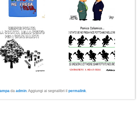
tampa
da
admin
. Aggiungi ai segnalibri il
permalink
.