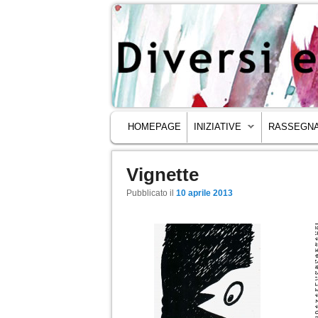
MENU PRINCIPALE
VAI AL CONTENUTO PRINCIPALE
VAI AL CONTENUTO SECONDARIO
HOMEPAGE
INIZIATIVE
RASSEGNA
Vignette
Navigazione articoli
Pubblicato il
10 aprile 2013