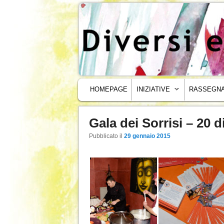
MENU PRINCIPALE
VAI AL CONTENUTO PRINCIPALE
VAI AL CONTENUTO SECONDARIO
HOMEPAGE
INIZIATIVE
RASSEGNA
Gala dei Sorrisi – 20
Navigazione articoli
Pubblicato il
29 gennaio 2015