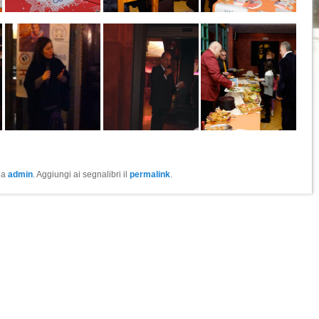
da
admin
. Aggiungi ai segnalibri il
permalink
.