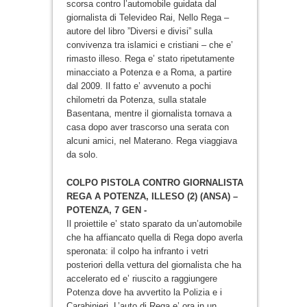
scorsa contro l’automobile guidata dal
giornalista di Televideo Rai, Nello Rega –
autore del libro ”Diversi e divisi” sulla
convivenza tra islamici e cristiani – che e’
rimasto illeso. Rega e’ stato ripetutamente
minacciato a Potenza e a Roma, a partire
dal 2009. Il fatto e’ avvenuto a pochi
chilometri da Potenza, sulla statale
Basentana, mentre il giornalista tornava a
casa dopo aver trascorso una serata con
alcuni amici, nel Materano. Rega viaggiava
da solo.
COLPO PISTOLA CONTRO GIORNALISTA
REGA A POTENZA, ILLESO (2) (ANSA) –
POTENZA, 7 GEN -
Il proiettile e’ stato sparato da un’automobile
che ha affiancato quella di Rega dopo averla
speronata: il colpo ha infranto i vetri
posteriori della vettura del giornalista che ha
accelerato ed e’ riuscito a raggiungere
Potenza dove ha avvertito la Polizia e i
Carabinieri. L’auto di Rega e’ ora in un