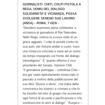
GIORNALISTI: CHITI, COLPI PISTOLA A
REGA, UOMO DEL DIALOGO
SOLIDARIETA’ E VICINANZA, POSSA
SVOLGERE SERENO SUO LAVORO
(ANSA) – ROMA, 7 GEN -
”Desidero esprimere piena solidarieta’ e
vicinanza al giornalista di Rai-Televideo,
Nello Rega, vittima la scorsa notte di un
grave agguato. I colpi di pistola contro la
sua auto, per fortuna andati a vuoto, sono
una minaccia concreta e seria ad un uomo
da tempo impegnato sul fronte del dialogo
interreligioso”. E’ quanto afferma il vice
presidente del Senato, Vannino Chiti.
”Il giornalista purtroppo – sottolinea Chiti –
era gia’ stato ripetutamente minacciato in
passato a motivo della pubblicazione del
suo libro ‘Diversi e divisi’, che tratta della
convivenza tra islamici e cristiani e che lo
ha inserito nel irino di gruppi che avversano
ogni forma di accordo e pacificazione e che
sostituiscono le armi al dialogo”. ”Auspico –