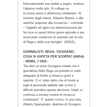
fortunatamente non andati a segno, rendono
l’allarme molto alto. Al collega va
la nostra piena e affettuosa solidarieta’. Al
ministro degli Interni, Roberto Maroni, e alle
autorita’ preposte alla sicurezza – conclude
– l’appello ad agire con determinazione per
far luce su quest’ultimo grave episodio e per
assicurare condizioni di serenita’ per la vita
di Rega e della sua famiglia”. (ANSA).
GIORNALISTI: REGA; ‘OSSIGENO’,
COSA SI ASPETA PER SCORTA? (ANSA)
– ROMA, 7 GEN -
“Da oltre un anno Ossigeno chiede che il
giornalista Nello Rega sia protetto in nodo
adeguato di fronte a minacce gravi e
ripetute. Ci e’ stato detto che di fronte ai
tagli al personale addetto alle scorte e’
difficile prendere queste decisioni. Infatti si
continua a rinviare mentre le minacce
continuano”. E’ quanto scrive, in una nota,
Alberto Spampinato, direttore di Ossigeno