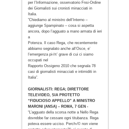
per l’Informazione, osservatorio Fnsi-Ordine
dei Giornalisti sui cronisti minacciati in
Italia.
”Chiediamo al ministro dell’Interno –
aggiunge Spampinato – cosa si aspetta
ancora, dopo l’agguato a mano armata di ieri
a
Potenza. Il caso Rega, che recentemente
abbiamo segnalato anche all’Osce, e’
l’emergenza pi√π’ grave di cui ci siamo
occupati nel
Rapporto Ossigeno 2010 che segnala 78
casi di giornalisti minacciati e intimiditi in
Italia”.
GIORNALISTI: REGA; DIRETTORE
TELEVIDEO, SIA PROTETTO
“FIDUCIOSO APPELLO” A MINISTRO
MARONI (ANSA) – ROMA, 7 GEN -
“L’agguato della scorsa notte a Nello Rega
dovrebbe far cessare ogni titubanza. Rega
poteva essere ucciso. Perch√© non viene