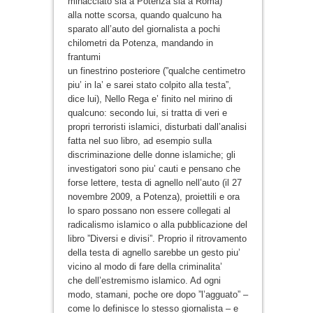
minacciato sia a Potenza sia a Roma)
alla notte scorsa, quando qualcuno ha
sparato all’auto del giornalista a pochi
chilometri da Potenza, mandando in
frantumi
un finestrino posteriore (”qualche centimetro
piu’ in la’ e sarei stato colpito alla testa”,
dice lui), Nello Rega e’ finito nel mirino di
qualcuno: secondo lui, si tratta di veri e
propri terroristi islamici, disturbati dall’analisi
fatta nel suo libro, ad esempio sulla
discriminazione delle donne islamiche; gli
investigatori sono piu’ cauti e pensano che
forse lettere, testa di agnello nell’auto (il 27
novembre 2009, a Potenza), proiettili e ora
lo sparo possano non essere collegati al
radicalismo islamico o alla pubblicazione del
libro ”Diversi e divisi”. Proprio il ritrovamento
della testa di agnello sarebbe un gesto piu’
vicino al modo di fare della criminalita’
che dell’estremismo islamico. Ad ogni
modo, stamani, poche ore dopo ”l’agguato” –
come lo definisce lo stesso giornalista – e