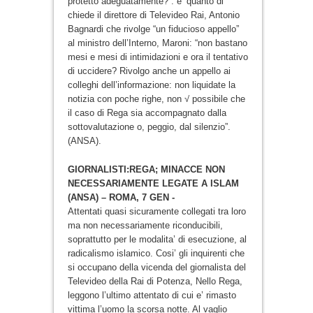
protetto adeguatamente?”: e’ quanto di
chiede il direttore di Televideo Rai, Antonio
Bagnardi che rivolge “un fiducioso appello”
al ministro dell’Interno, Maroni: “non bastano
mesi e mesi di intimidazioni e ora il tentativo
di uccidere? Rivolgo anche un appello ai
colleghi dell’informazione: non liquidate la
notizia con poche righe, non √ possibile che
il caso di Rega sia accompagnato dalla
sottovalutazione o, peggio, dal silenzio”.
(ANSA).
GIORNALISTI:REGA; MINACCE NON
NECESSARIAMENTE LEGATE A ISLAM
(ANSA) – ROMA, 7 GEN -
Attentati quasi sicuramente collegati tra loro
ma non necessariamente riconducibili,
soprattutto per le modalita’ di esecuzione, al
radicalismo islamico. Cosi’ gli inquirenti che
si occupano della vicenda del giornalista del
Televideo della Rai di Potenza, Nello Rega,
leggono l’ultimo attentato di cui e’ rimasto
vittima l’uomo la scorsa notte. Al vaglio