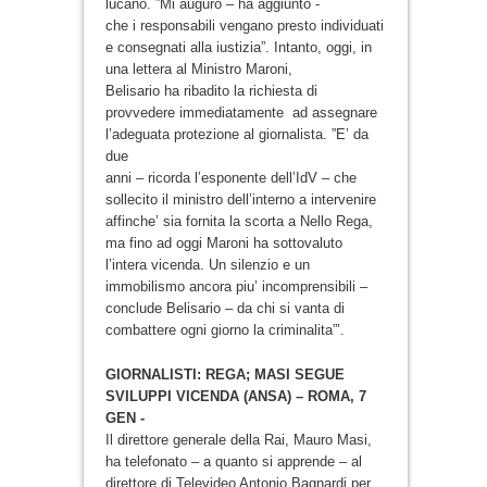
lucano. ”Mi auguro – ha aggiunto -
che i responsabili vengano presto individuati
e consegnati alla iustizia”. Intanto, oggi, in
una lettera al Ministro Maroni,
Belisario ha ribadito la richiesta di
provvedere immediatamente ad assegnare
l’adeguata protezione al giornalista. ”E’ da
due
anni – ricorda l’esponente dell’IdV – che
sollecito il ministro dell’interno a intervenire
affinche’ sia fornita la scorta a Nello Rega,
ma fino ad oggi Maroni ha sottovaluto
l’intera vicenda. Un silenzio e un
immobilismo ancora piu’ incomprensibili –
conclude Belisario – da chi si vanta di
combattere ogni giorno la criminalita”’.
GIORNALISTI: REGA; MASI SEGUE
SVILUPPI VICENDA (ANSA) – ROMA, 7
GEN -
Il direttore generale della Rai, Mauro Masi,
ha telefonato – a quanto si apprende – al
direttore di Televideo Antonio Bagnardi per