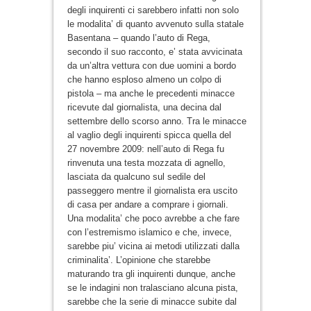
degli inquirenti ci sarebbero infatti non solo
le modalita’ di quanto avvenuto sulla statale
Basentana – quando l’auto di Rega,
secondo il suo racconto, e’ stata avvicinata
da un’altra vettura con due uomini a bordo
che hanno esploso almeno un colpo di
pistola – ma anche le precedenti minacce
ricevute dal giornalista, una decina dal
settembre dello scorso anno. Tra le minacce
al vaglio degli inquirenti spicca quella del
27 novembre 2009: nell’auto di Rega fu
rinvenuta una testa mozzata di agnello,
lasciata da qualcuno sul sedile del
passeggero mentre il giornalista era uscito
di casa per andare a comprare i giornali.
Una modalita’ che poco avrebbe a che fare
con l’estremismo islamico e che, invece,
sarebbe piu’ vicina ai metodi utilizzati dalla
criminalita’. L’opinione che starebbe
maturando tra gli inquirenti dunque, anche
se le indagini non tralasciano alcuna pista,
sarebbe che la serie di minacce subite dal