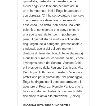
giornalista, partendo dal finestrino e da
alcuni segni che lasciano pensare ad un
urto. In mattinata, Nello Rega ha attaccato
con durezza: ”Chi ha sottovalutato il pericolo
che correvo ora deve fare un esame di
coscienza”, ha detto, non senza una vena
polemica, considerato che aveva chiesto
una scorta gia’ da tempo. In poche ore,
pero’, il giornalista ha avuto la solidarieta’
degli organi della categoria, professionale e
sindacali, quella dei colleghi (come il
direttore di Televideo Rai, Antonio Bagnardi)
e quella di numerosi esponenti politici, come
il vicepresidente del Senato, Vannino Chiti,
e il presidente della Regione Basilicata, Vito
De Filippo. Tutti hanno chiesto un’adeguata
protezione per il giornalista. Nel pomeriggio,
Rega ha ringraziato il comitato attraverso il
questore di Potenza, Romolo Panico, che lo
ha incontrato per illustrargli i contenuti della
decisione relativa alla protezione. (ANSA).
GIORNALISTI: REGA INCONTRA