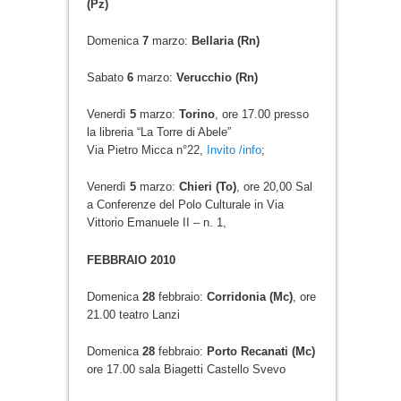
(Pz)
Domenica
7
marzo:
Bellaria (Rn)
Sabato
6
marzo:
Verucchio (Rn)
Venerdì
5
marzo:
Torino
, ore 17.00 presso
la libreria “La Torre di Abele”
Via Pietro Micca n°22,
Invito
/info
;
Venerdì
5
marzo:
Chieri (To)
, ore 20,00 Sal
a Conferenze del Polo Culturale in Via
Vittorio Emanuele II – n. 1,
FEBBRAIO 2010
Domenica
28
febbraio:
Corridonia (Mc)
, ore
21.00 teatro Lanzi
Domenica
28
febbraio:
Porto Recanati (Mc)
ore 17.00 sala Biagetti Castello Svevo