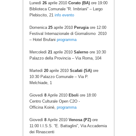
Lunedì
26
aprile 2010
Corato (BA)
ore 19:00
Biblioteca Comunale “R. Imbriani” – Largo
Plebiscito, 21
info
evento
Domenica
25
aprile 2010
Perugia
ore 12:00
Festival Internazionale di Giornalismo 2010
– Hotel Brufani
programma
Mercoledì
21
aprile 2010
Salerno
ore 10:30
Palazzo della Provincia – Via Roma, 104
Martedì
20
aprile 2010
Scafati (SA)
ore
10:30 Palazzo Comunale – Via P.
Melchiade, 1
Giovedì
8
Aprile 2010
Eboli
ore 18:00
Centro Culturale Open C2O -
Officina Koinè,
programma
Giovedì
8
Aprile 2010
Venosa (PZ)
ore
11:00 I.I.S.S. “E. Battaglini”, Via Accademia
dei Rinascenti