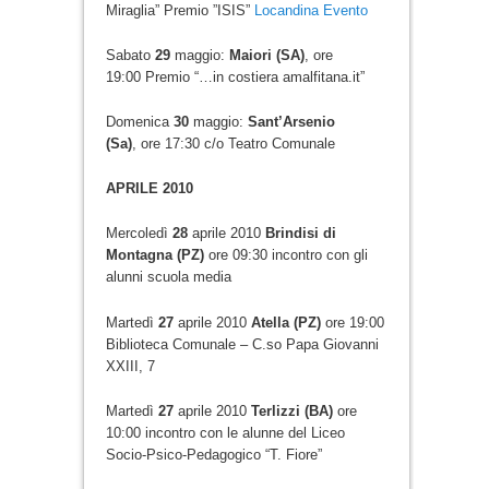
Miraglia” Premio ”ISIS”
Locandina Evento
Sabato
29
maggio:
Maiori (SA)
, ore
19:00 Premio “…in costiera amalfitana.it”
Domenica
30
maggio:
Sant’Arsenio
(Sa)
, ore 17:30 c/o Teatro Comunale
APRILE 2010
Mercoledì
28
aprile 2010
Brindisi di
Montagna (PZ)
ore 09:30 incontro con gli
alunni scuola media
Martedì
27
aprile 2010
Atella (PZ)
ore 19:00
Biblioteca Comunale – C.so Papa Giovanni
XXIII, 7
Martedì
27
aprile 2010
Terlizzi (BA)
ore
10:00 incontro con le alunne del Liceo
Socio-Psico-Pedagogico “T. Fiore”