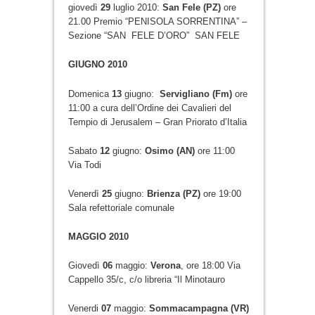
giovedì
29
luglio 2010:
San Fele (PZ)
ore
21.00 Premio “PENISOLA SORRENTINA” –
Sezione “SAN FELE D’ORO” SAN FELE
GIUGNO 2010
Domenica
13
giugno:
Servigliano (Fm)
ore
11:00 a cura dell’Ordine dei Cavalieri del
Tempio di Jerusalem – Gran Priorato d’Italia
Sabato
12
giugno:
Osimo (AN)
ore 11:00
Via Todi
Venerdì
25
giugno:
Brienza (PZ)
ore 19:00
Sala refettoriale comunale
MAGGIO 2010
Giovedì
06
maggio:
Verona
, ore 18:00 Via
Cappello 35/c, c/o libreria “Il Minotauro
Venerdi
07
maggio:
Sommacampagna
(VR)