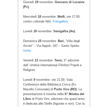
Giovedì
19
novembre:
Genzano di Lucania
(Pz)
.
Mercoledì
18
novembre:
Melfi,
ore 17:00,
centro culturale Nitti.
Fotogallery.
Lunedì
16
novembre:
Senigallia (An)
.
Domenica
15
novembre:
Bari,
“Villa degli
Arcieri” – Via Napoli, 197 – Santo Spirito.
Invito.
Venerdì
13
novembre:
Terni,
5° edizione
dell’
Umbria International Filmfest
Popoli e
Religioni.
Lunedì
9
novembre: ore 21.00, Sala
Conferenze della Biblioteca Civica (Ex
Macello Comunale) di
Porto Viro (RO)
. La
presentazione è inserita nella
X° Mostra del
Libro
di Porto Viro; edizione che quest’anno
è dedicata alle Stelle (figurate e non). Con la