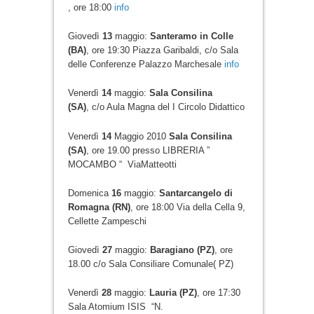
, ore 18:00
info
Giovedì
13
maggio:
Santeramo in Colle
(BA)
, ore 19:30 Piazza Garibaldi, c/o Sala
delle Conferenze Palazzo Marchesale
info
Venerdì
14
maggio:
Sala Consilina
(SA)
, c/o Aula Magna del I Circolo Didattico
Venerdì
14
Maggio 2010
Sala Consilina
(SA)
, ore 19.00 presso LIBRERIA ”
MOCAMBO “ ViaMatteotti
Domenica
16
maggio:
Santarcangelo di
Romagna (RN)
, ore 18:00 Via della Cella 9,
Cellette Zampeschi
Giovedì
27
maggio:
Baragiano (PZ)
, ore
18.00 c/o Sala Consiliare Comunale( PZ)
Venerdì
28
maggio:
Lauria (PZ)
, ore 17:30
Sala Atomium ISIS “N.