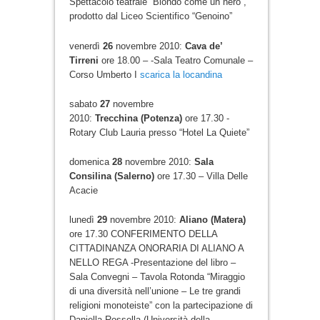
Spettacolo teatrale “Biondo come un nero”,
prodotto dal Liceo Scientifico “Genoino”
venerdì
26
novembre 2010:
Cava de’
Tirreni
ore 18.00 – -Sala Teatro Comunale –
Corso Umberto I
scarica la locandina
sabato
27
novembre
2010:
Trecchina (Potenza)
ore 17.30 -
Rotary Club Lauria presso “Hotel La Quiete”
domenica
28
novembre 2010:
Sala
Consilina (Salerno)
ore 17.30 – Villa Delle
Acacie
lunedì
29
novembre 2010:
Aliano (Matera)
ore 17.30 CONFERIMENTO DELLA
CITTADINANZA ONORARIA DI ALIANO A
NELLO REGA -Presentazione del libro –
Sala Convegni – Tavola Rotonda “Miraggio
di una diversità nell’unione – Le tre grandi
religioni monoteiste” con la partecipazione di
Daniella Rossella (Università della