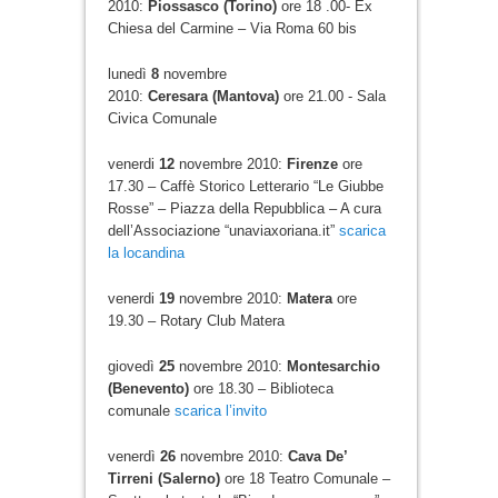
2010:
Piossasco (Torino)
ore 18 .00- Ex
Chiesa del Carmine – Via Roma 60 bis
lunedì
8
novembre
2010:
Ceresara (Mantova)
ore 21.00 - Sala
Civica Comunale
venerdi
12
novembre 2010:
Firenze
ore
17.30 – Caffè Storico Letterario “Le Giubbe
Rosse” – Piazza della Repubblica – A cura
dell’Associazione “unaviaxoriana.it”
scarica
la locandina
venerdi
19
novembre 2010:
Matera
ore
19.30 – Rotary Club Matera
giovedì
25
novembre 2010:
Montesarchio
(Benevento)
ore 18.30 – Biblioteca
comunale
scarica l’invito
venerdì
26
novembre 2010:
Cava De’
Tirreni (Salerno)
ore 18 Teatro Comunale –