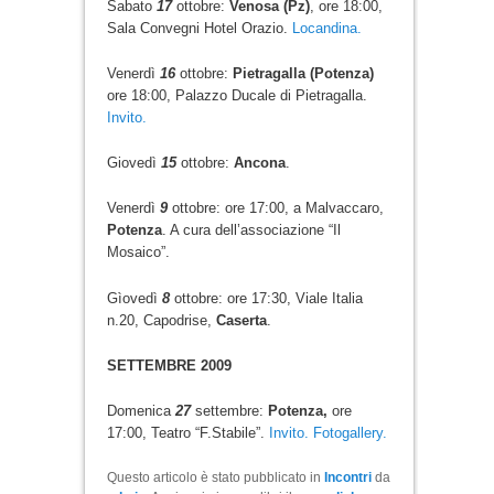
Sabato
17
ottobre:
Venosa (Pz)
, ore 18:00,
Sala Convegni Hotel Orazio.
Locandina.
Venerdì
16
ottobre:
Pietragalla (Potenza)
ore 18:00, Palazzo Ducale di Pietragalla.
Invito.
Giovedì
15
ottobre:
Ancona
.
Venerdì
9
ottobre: ore 17:00, a Malvaccaro,
Potenza
. A cura dell’associazione “Il
Mosaico”.
Gìovedì
8
ottobre: ore 17:30, Viale Italia
n.20, Capodrise,
Caserta
.
SETTEMBRE 2009
Domenica
27
settembre:
Potenza,
ore
17:00, Teatro “F.Stabile”.
Invito.
Fotogallery.
Questo articolo è stato pubblicato in
Incontri
da