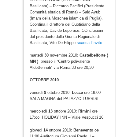
Basilicata) – Riccardo Pacifici (Presidente
Comunità ebraica di Roma) – Said Ayub
(Imam della Moschea islamica di Puglia).
Coordina il direttore del Quotidiano della
Basilicata, Davide Leporace. COnclusioni
del presidente della Giunta Regionale di
Basilicata, Vito De Filippo
scarica l’invito
martedì
30
novembre 2010:
Castelbelforte (
MN )
presso il “Centro polivalente
AldoBennati” via Roma,33 ore 20,30
OTTOBRE 2010
venerdì
9
ottobre 2010:
Lecce
ore 18:00
SALA MAGNA del PALAZZO TURRISI
mercoledì
13
ottobre 2010:
Rimini
ore
17:oo HOLIDAY INN – Viale Vespucci 16
giovedi
14
ottobre 2010:
Benevento
oe
11:00 Auditorium Giovanni Paolo II –