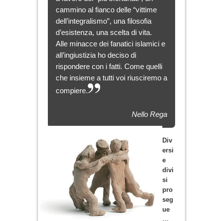
cammino al fianco delle “vittime
dell’integralismo”, una filosofia
d’esistenza, una scelta di vita.
Alle minacce dei fanatici islamici e
all’ingiustizia ho deciso di
rispondere con i fatti. Come quelli
che insieme a tutti voi riusciremo a
compiere.
Nello Rega
Div
ersi
e
divi
si
pro
seg
ue
…