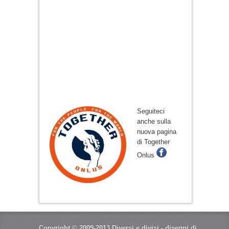
s
u
Seguiteci
anche sulla
nuova pagina
di Together
Onlus
Copyright © 2009-2013 Diversi e divisi - disegni di