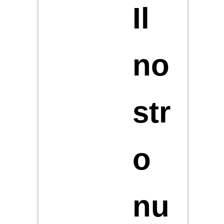
Il
no
str
o
nu