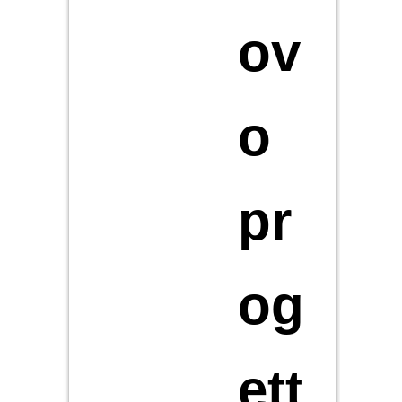
ov
o
pr
og
ett