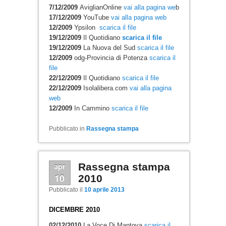
7/12/2009
AviglianOnline
vai alla pagina we
b
17/12/2009
YouTube
vai alla pagina web
12/2009
Ypsilon
scarica il file
19/12/2009
Il Quotidiano
scarica il file
19/12/2009
La Nuova del Sud
scarica il file
12/2009
odg-Provincia di Potenza
scarica il
file
22/12/2009
Il Quotidiano
scarica il file
22/12/2009
Isolalibera.com
vai alla pagina
web
12/2009
In Cammino
scarica il file
Pubblicato in
Rassegna stampa
apr
Rassegna stampa
10
2010
Pubblicato il
10 aprile 2013
DICEMBRE 2010
02/12/2010
La Voce Di Mantova
scarica il