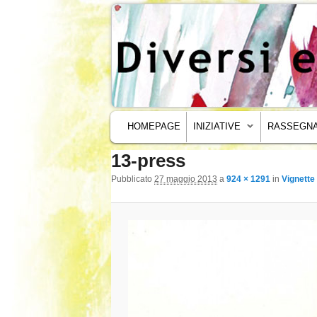
MENU PRINCIPALE
VAI AL CONTENUTO PRINCIPALE
VAI AL CONTENUTO SECONDARIO
HOMEPAGE
INIZIATIVE
RASSEGNA
13-press
Navigazione immagini
Pubblicato
27 maggio 2013
a
924 × 1291
in
Vignette