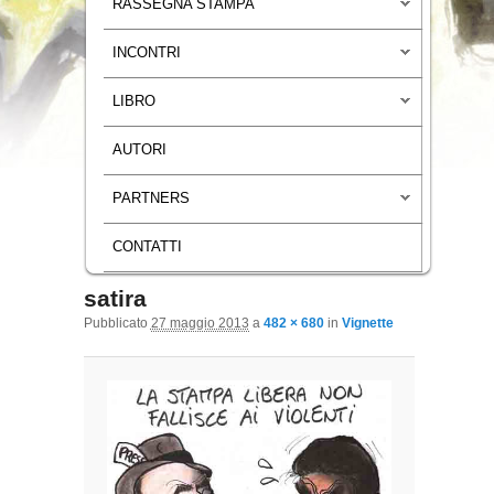
RASSEGNA STAMPA
INCONTRI
LIBRO
AUTORI
PARTNERS
CONTATTI
satira
Navigazione immagini
Pubblicato
27 maggio 2013
a
482 × 680
in
Vignette