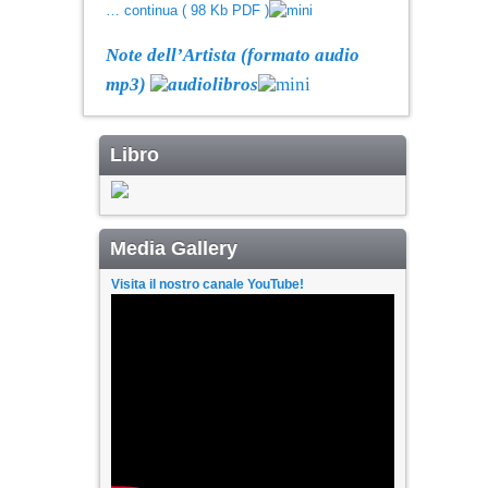
… continua ( 98 Kb PDF )
Note dell’Artista (formato audio
mp3)
Libro
Media Gallery
Visita il nostro canale YouTube!