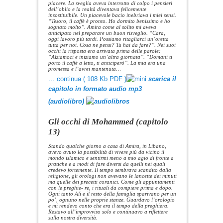
piacere. La sveglia aveva interrotto di colpo i pensieri
dell’oblio e la realtà diventava felicemente
insostituibile. Un piacevole bacio inebriava i miei sensi.
“Tesoro, il caffè è pronto. Ho dormito benissimo e ho
sognato molto”. Amira come al solito mi aveva
anticipato nel preparare un buon risveglio. “Cara,
oggi lavoro più tardi. Possiamo ritagliarci un’oretta
tutta per noi. Cosa ne pensi? Tu hai da fare?”. Nei suoi
occhi la risposta era arrivata prima delle parole:
“Alziamoci e iniziamo un’altra giornata”. “Domani ti
porto il caffè a letto, ti anticiperò”. La mia era una
promessa e l’avrei mantenuta…
… continua ( 108 Kb PDF )
scarica il
capitolo in formato audio mp3
(audiolibro)
Gli occhi di Mohammed (capitolo
13)
Stando qualche giorno a casa di Amira, in Libano,
avevo avuto la possibilità di vivere più da vicino il
mondo islamico e sentirmi meno a mio agio di fronte a
pratiche e a modi di fare diversi da quelli nei quali
credevo fortemente. Il tempo sembrava scandito dalla
religione, gli orologi non avevano le lancette dei minuti
ma quelle dei precetti coranici. Come gli appuntamenti
con le preghie- re, i rituali da compiere prima e dopo.
Ogni tanto Ali e il resto della famiglia sparivano per un
po’, ognuno nelle proprie stanze. Guardavo l’orologio
e mi rendevo conto che era il tempo della preghiera.
Restavo all’improvviso solo e continuavo a riflettere
sulla nostra diversità.