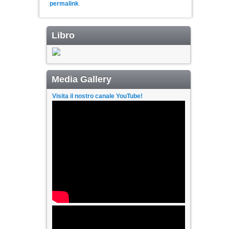
permalink
.
Libro
Media Gallery
Visita il nostro canale YouTube!