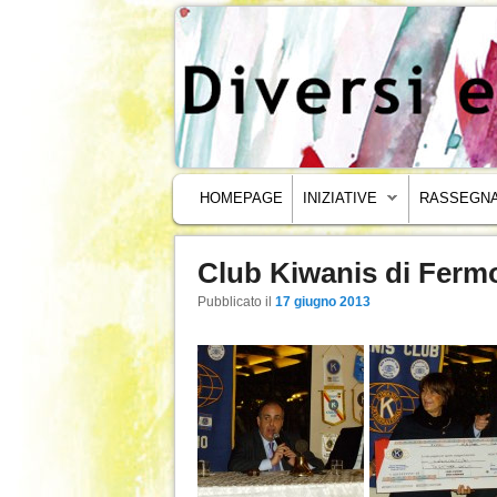
MENU PRINCIPALE
VAI AL CONTENUTO PRINCIPALE
VAI AL CONTENUTO SECONDARIO
HOMEPAGE
INIZIATIVE
RASSEGNA
Club Kiwanis di Ferm
Navigazione articoli
Pubblicato il
17 giugno 2013