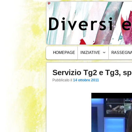
MENU PRINCIPALE
VAI AL CONTENUTO PRINCIPALE
VAI AL CONTENUTO SECONDARIO
HOMEPAGE
INIZIATIVE
RASSEGNA
Servizio Tg2 e Tg3, s
Navigazione articoli
Pubblicato il
14 ottobre 2011