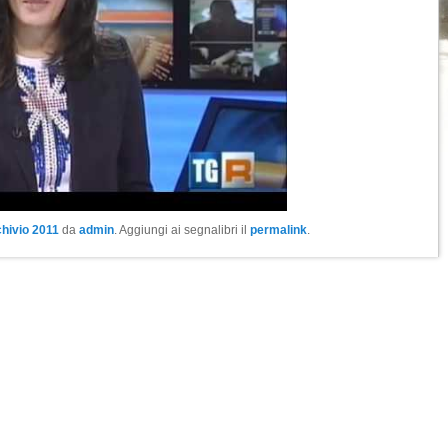
hivio 2011
da
admin
. Aggiungi ai segnalibri il
permalink
.