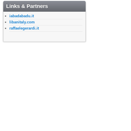
Links & Partners
iabadabadu.it
libanitaly.com
raffaelegerardi.it