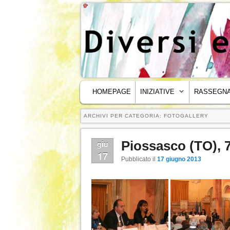
MENU PRINCIPALE
VAI AL CONTENUTO PRINCIPALE
VAI AL CONTENUTO SECONDARIO
HOMEPAGE
INIZIATIVE
RASSEGNA
ARCHIVI PER CATEGORIA:
FOTOGALLERY
Navigazione articoli
Piossasco (TO),
giu
17
Pubblicato il
17 giugno 2013