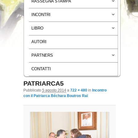
RASSEGNA STAMPA
INCONTRI
LIBRO
AUTORI
PARTNERS
CONTATTI
PATRIARCA5
Navigazione immagini
Pubblicato
5 agosto 2014
a
722 × 480
in
Incontro
con il Patriarca Béchara Boutros Raï