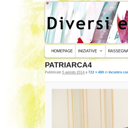
MENU PRINCIPALE
VAI AL CONTENUTO PRINCIPALE
VAI AL CONTENUTO SECONDARIO
HOMEPAGE
INIZIATIVE
RASSEGNA
PATRIARCA4
Navigazione immagini
Pubblicato
5 agosto 2014
a
722 × 480
in
Incontro co