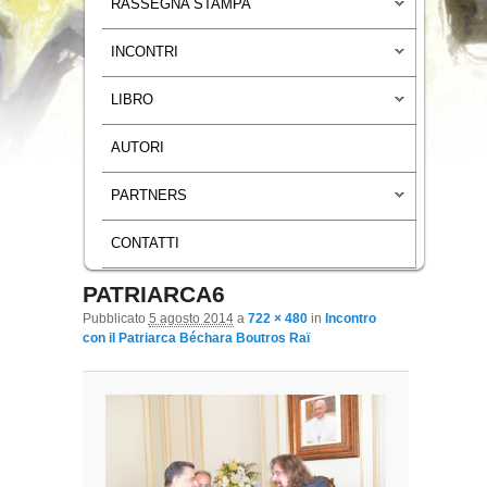
RASSEGNA STAMPA
INCONTRI
LIBRO
AUTORI
PARTNERS
CONTATTI
PATRIARCA6
Navigazione immagini
Pubblicato
5 agosto 2014
a
722 × 480
in
Incontro
con il Patriarca Béchara Boutros Raï