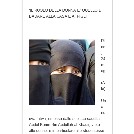
‘IL RUOLO DELLA DONNA E’ QUELLO DI
BADARE ALLA CASA E AI FIGLI’
Ri
ad
,
24
m
ag
. –
(A
ki)
–
Un
a
nu
ova fatwa, emessa dallo sceicco saudita
Abdel Karim Bin Abdullah al-Khadir, vieta
alle donne, e in particolare alle studentesse