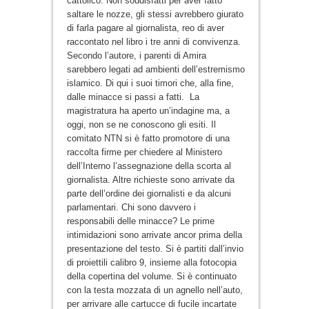
cattolico. Non soddisfatti per aver fatto
saltare le nozze, gli stessi avrebbero giurato
di farla pagare al giornalista, reo di aver
raccontato nel libro i tre anni di convivenza.
Secondo l’autore, i parenti di Amira
sarebbero legati ad ambienti dell’estremismo
islamico. Di qui i suoi timori che, alla fine,
dalle minacce si passi a fatti. La
magistratura ha aperto un’indagine ma, a
oggi, non se ne conoscono gli esiti. Il
comitato NTN si è fatto promotore di una
raccolta firme per chiedere al Ministero
dell’Interno l’assegnazione della scorta al
giornalista. Altre richieste sono arrivate da
parte dell’ordine dei giornalisti e da alcuni
parlamentari. Chi sono davvero i
responsabili delle minacce? Le prime
intimidazioni sono arrivate ancor prima della
presentazione del testo. Si è partiti dall’invio
di proiettili calibro 9, insieme alla fotocopia
della copertina del volume. Si è continuato
con la testa mozzata di un agnello nell’auto,
per arrivare alle cartucce di fucile incartate