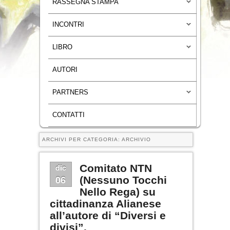
RASSEGNA STAMPA
INCONTRI
LIBRO
AUTORI
PARTNERS
CONTATTI
ARCHIVI PER CATEGORIA:
ARCHIVIO
Navigazione articoli
dic
Comitato NTN
06
(Nessuno Tocchi
Nello Rega) su
cittadinanza Alianese
all’autore di “Diversi e
divisi”.