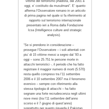
vittime del terrorismo jihadista, dal 2001 a
oggi, e’ costituito da musulmani”. E’ quanto
afferma l’Osservatore romano in un articolo
di prima pagina nel quale si fa riferimento al
rapporto sul terrorismo internazionale
presentato ieri a Roma dalla Fondazione
Icsa
(Intelligence culture and strategic
analysis).
“Se si prendono in considerazione –
prosegue l’Osservatore – i
soli attentati con
piu’ di 15 vittime messi a segno dal ’93 a
oggi – sono 25.751 le persone morte in
attacchi terroristici -, il periodo che ha fatto
registrare il maggior numero di morti (5.570)
resta quello compreso tra l’11 settembre
2006 e il 10 settembre 2007 ma il fenomeno
eversivo – sempre con riferimento alla
stessa tipologia di attacchi – ha fatto
segnare una forte recrudescenza negli ultimi
nove mesi (tra l’11 settembre dell’anno
scorso e il 7 giugno di quest’anno)
soprattutto per quanto riguarda il Pakistan