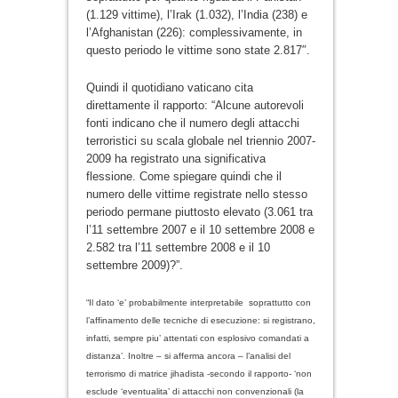
(1.129 vittime), l’Irak (1.032), l’India (238) e
l’Afghanistan (226): complessivamente, in
questo periodo le vittime sono state 2.817″.
Quindi il quotidiano vaticano cita
direttamente il rapporto: “Alcune autorevoli
fonti indicano che il numero degli attacchi
terroristici su scala globale nel triennio 2007-
2009 ha registrato una significativa
flessione. Come spiegare quindi che il
numero delle vittime registrate nello stesso
periodo permane piuttosto elevato (3.061 tra
l’11 settembre 2007 e il 10 settembre 2008 e
2.582 tra l’11 settembre 2008 e il 10
settembre 2009)?”.
“Il dato ‘e’ probabilmente interpretabile soprattutto con
l’affinamento delle tecniche di esecuzione: si registrano,
infatti, sempre piu’ attentati con esplosivo comandati a
distanza’. Inoltre – si afferma ancora – l’analisi del
terrorismo di matrice jihadista -secondo il rapporto- ‘non
esclude ‘eventualita’ di attacchi non convenzionali (la