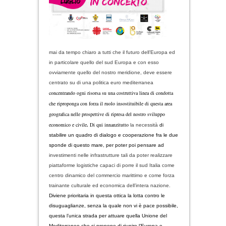
mai da tempo chiaro a tutti che il futuro dell’Europa ed
in particolare quello del sud Europa e con esso
ovviamente quello del nostro meridione, deve essere
centrato su di una politica euro mediterranea
concentrando ogni risorsa su una costruttiva linea di condotta
che riproponga con forza il ruolo insostituibile di questa area
geografica nelle prospettive di ripresa del nostro sviluppo
economico e civile
.
Di qui innanzitutto
la necessità
di
stabilire un quadro di dialogo e cooperazione fra le due
sponde di questo mare, per poter poi pensare ad
investimenti nelle infrastrutture tali da poter realizzare
piattaforme logistiche capaci di porre il sud Italia come
centro dinamico del commercio marittimo e come forza
trainante culturale ed economica dell’intera nazione.
Diviene prioritaria in questa ottica la lotta contro le
disuguaglianze, senza la quale non vi è pace possibile,
questa l’unica strada per attuare quella Unione del
Mediterraneo che si propone di riunire l’Europa e