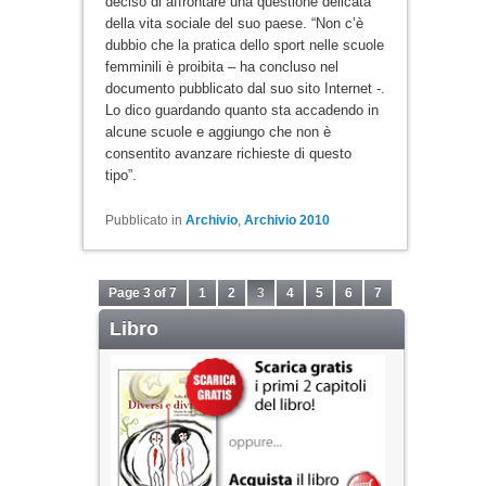
deciso di affrontare una questione delicata
della vita sociale del suo paese. “Non c’è
dubbio che la pratica dello sport nelle scuole
femminili è proibita – ha concluso nel
documento pubblicato dal suo sito Internet -.
Lo dico guardando quanto sta accadendo in
alcune scuole e aggiungo che non è
consentito avanzare richieste di questo
tipo”.
Pubblicato in
Archivio
,
Archivio 2010
Page 3 of 7
1
2
3
4
5
6
7
Libro