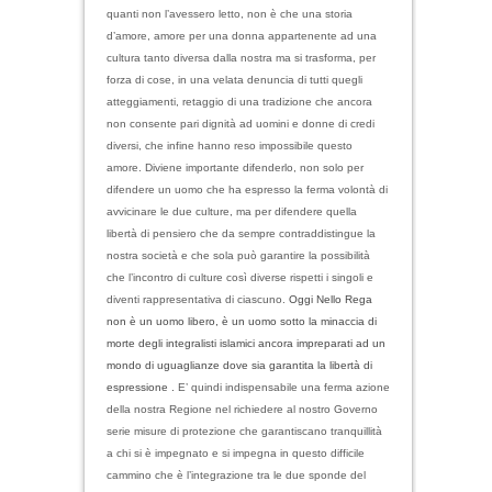
quanti non l’avessero letto, non è che una storia
d’amore, amore per una donna appartenente ad una
cultura tanto diversa dalla nostra ma si trasforma, per
forza di cose, in una velata denuncia di tutti quegli
atteggiamenti, retaggio di una tradizione che ancora
non consente pari dignità ad uomini e donne di credi
diversi, che infine hanno reso impossibile questo
amore. Diviene importante difenderlo, non solo per
difendere un uomo che ha espresso la ferma volontà di
avvicinare le due culture, ma per difendere quella
libertà di pensiero che da sempre contraddistingue la
nostra società e che sola può garantire la possibilità
che l’incontro di culture così diverse rispetti i singoli e
diventi rappresentativa di ciascuno.
Oggi Nello Rega
non è un uomo libero, è un uomo sotto la minaccia di
morte degli integralisti islamici ancora impreparati ad un
mondo di uguaglianze dove sia garantita la libertà di
espressione .
E’ quindi indispensabile una ferma azione
della nostra Regione nel richiedere al nostro Governo
serie misure di protezione che garantiscano tranquillità
a chi si è impegnato e si impegna in questo difficile
cammino che è l’integrazione tra le due sponde del