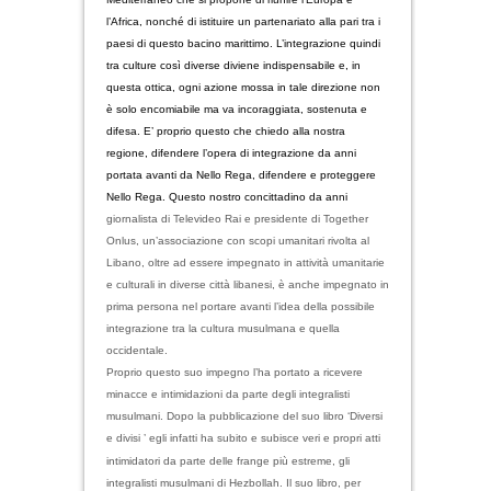
l’Africa, nonché di istituire un partenariato alla pari tra i
paesi di questo bacino marittimo. L’integrazione quindi
tra culture così diverse diviene indispensabile e, in
questa ottica, ogni azione mossa in tale direzione non
è solo encomiabile ma va incoraggiata, sostenuta e
difesa. E’ proprio questo che chiedo alla nostra
regione, difendere l’opera di integrazione da anni
portata avanti da Nello Rega, difendere e proteggere
Nello Rega. Questo nostro concittadino da anni
giornalista di Televideo Rai e presidente di Together
Onlus, un’associazione con scopi umanitari rivolta al
Libano, oltre ad essere impegnato in attività umanitarie
e culturali in diverse città libanesi, è anche impegnato in
prima persona nel portare avanti l’idea della possibile
integrazione tra la cultura musulmana e quella
occidentale.
Proprio questo suo impegno l’ha portato a ricevere
minacce e intimidazioni da parte degli integralisti
musulmani. Dopo la pubblicazione del suo libro ‘Diversi
e divisi ’ egli infatti ha subito e subisce veri e propri atti
intimidatori da parte delle frange più estreme,
gli
integralisti musulmani di Hezbollah. Il suo libro, per