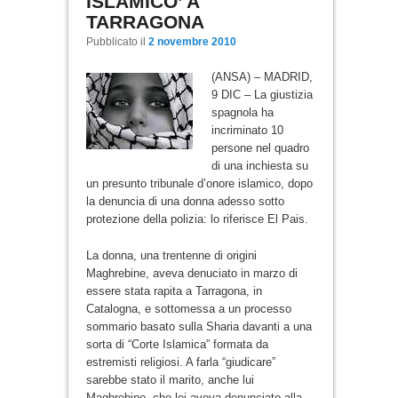
ISLAMICO’ A
TARRAGONA
Pubblicato il
2 novembre 2010
(ANSA) – MADRID,
9 DIC – La giustizia
spagnola ha
incriminato 10
persone nel quadro
di una inchiesta su
un presunto tribunale d’onore islamico, dopo
la denuncia di una donna adesso sotto
protezione della polizia: lo riferisce El Pais.
La donna, una trentenne di origini
Maghrebine, aveva denuciato in marzo di
essere stata rapita a Tarragona, in
Catalogna, e sottomessa a un processo
sommario basato sulla Sharia davanti a una
sorta di “Corte Islamica” formata da
estremisti religiosi. A farla “giudicare”
sarebbe stato il marito, anche lui
Maghrebino, che lei aveva denunciato alla