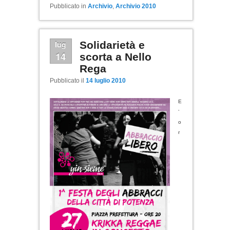
Pubblicato in
Archivio
,
Archivio 2010
lug
Solidarietà e
14
scorta a Nello
Rega
Pubblicato il
14 luglio 2010
E
’
o
r