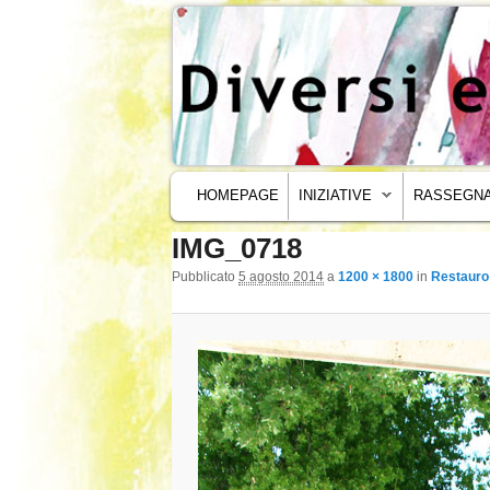
MENU PRINCIPALE
VAI AL CONTENUTO PRINCIPALE
VAI AL CONTENUTO SECONDARIO
HOMEPAGE
INIZIATIVE
RASSEGNA
IMG_0718
Navigazione immagini
Pubblicato
5 agosto 2014
a
1200 × 1800
in
Restauro