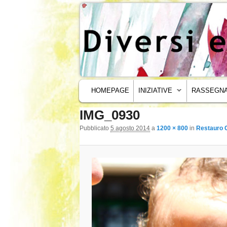
MENU PRINCIPALE
VAI AL CONTENUTO PRINCIPALE
VAI AL CONTENUTO SECONDARIO
HOMEPAGE
INIZIATIVE
RASSEGNA
IMG_0930
Navigazione immagini
Pubblicato
5 agosto 2014
a
1200 × 800
in
Restauro 