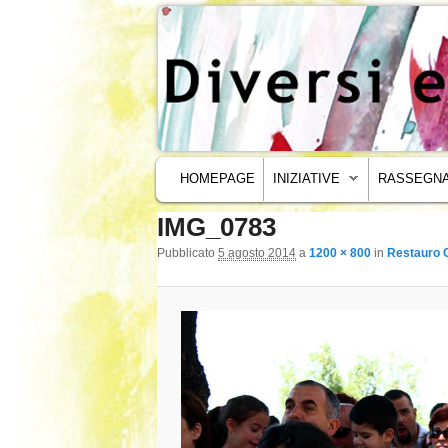
MENU PRINCIPALE
VAI AL CONTENUTO PRINCIPALE
VAI AL CONTENUTO SECONDARIO
HOMEPAGE
INIZIATIVE
RASSEGNA
IMG_0783
Navigazione immagini
Pubblicato
5 agosto 2014
a
1200 × 800
in
Restauro 