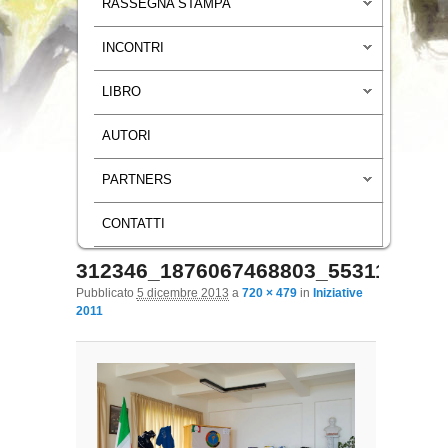
RASSEGNA STAMPA
INCONTRI
LIBRO
AUTORI
PARTNERS
CONTATTI
312346_1876067468803_5531106_n
Navigazione immagini
Pubblicato
5 dicembre 2013
a
720 × 479
in
Iniziative
2011