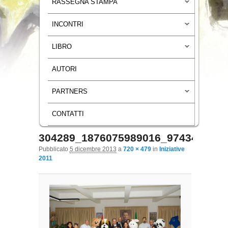
RASSEGNA STAMPA
INCONTRI
LIBRO
AUTORI
PARTNERS
CONTATTI
304289_1876075989016_974345_n
Navigazione immagini
Pubblicato
5 dicembre 2013
a
720 × 479
in
Iniziative
2011