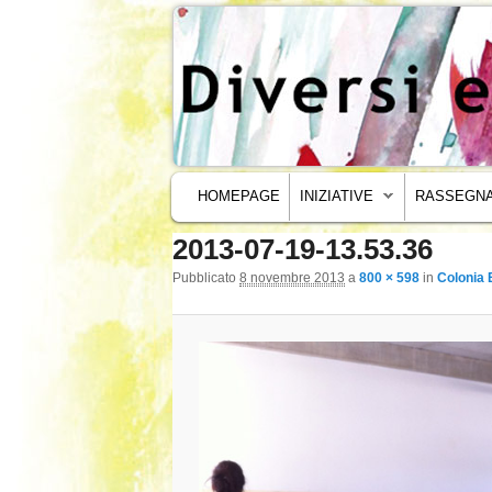
MENU PRINCIPALE
VAI AL CONTENUTO PRINCIPALE
VAI AL CONTENUTO SECONDARIO
HOMEPAGE
INIZIATIVE
RASSEGNA
2013-07-19-13.53.36
Navigazione immagini
Pubblicato
8 novembre 2013
a
800 × 598
in
Colonia 