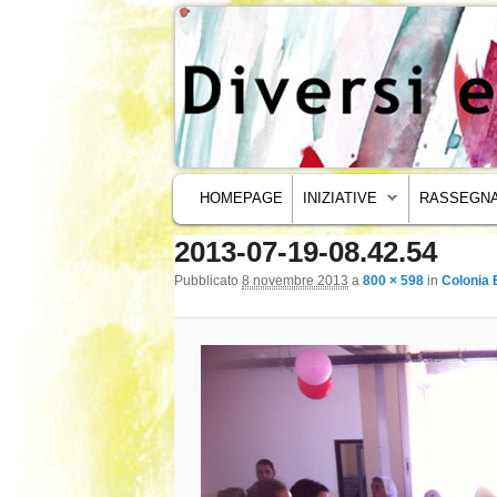
MENU PRINCIPALE
VAI AL CONTENUTO PRINCIPALE
VAI AL CONTENUTO SECONDARIO
HOMEPAGE
INIZIATIVE
RASSEGNA
2013-07-19-08.42.54
Navigazione immagini
Pubblicato
8 novembre 2013
a
800 × 598
in
Colonia 