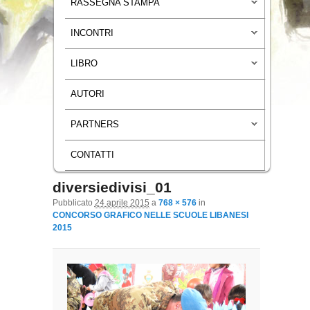
RASSEGNA STAMPA
INCONTRI
LIBRO
AUTORI
PARTNERS
CONTATTI
diversiedivisi_01
Navigazione immagini
Pubblicato
24 aprile 2015
a
768 × 576
in
CONCORSO GRAFICO NELLE SCUOLE LIBANESI
2015