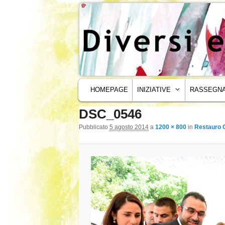
MENU PRINCIPALE
VAI AL CONTENUTO PRINCIPALE
VAI AL CONTENUTO SECONDARIO
HOMEPAGE
INIZIATIVE
RASSEGNA
DSC_0546
Navigazione immagini
Pubblicato
5 agosto 2014
a
1200 × 800
in
Restauro C