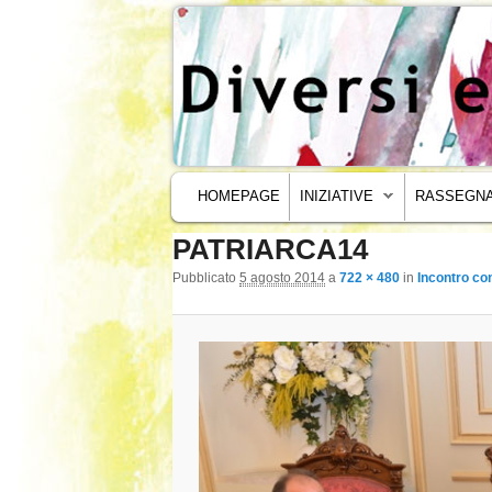
MENU PRINCIPALE
VAI AL CONTENUTO PRINCIPALE
VAI AL CONTENUTO SECONDARIO
HOMEPAGE
INIZIATIVE
RASSEGNA
PATRIARCA14
Navigazione immagini
Pubblicato
5 agosto 2014
a
722 × 480
in
Incontro co