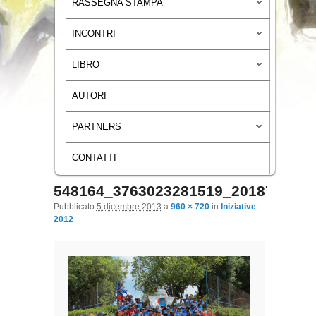
RASSEGNA STAMPA
INCONTRI
LIBRO
AUTORI
PARTNERS
CONTATTI
548164_3763023281519_201871430
Navigazione immagini
Pubblicato
5 dicembre 2013
a
960 × 720
in
Iniziative
2012